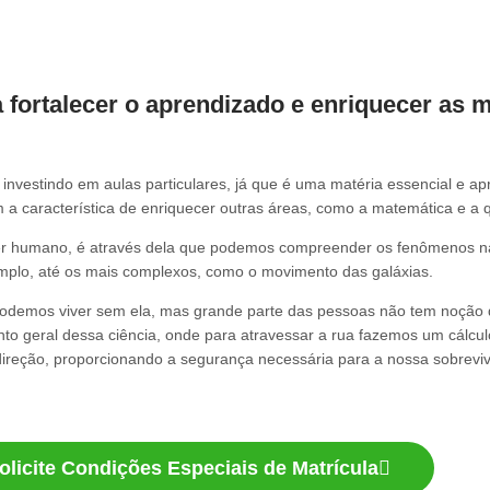
ra fortalecer o aprendizado e enriquecer as 
investindo em aulas particulares, já que é uma matéria essencial e ap
m a característica de enriquecer outras áreas, como a matemática e a 
 ser humano, é através dela que podemos compreender os fenômenos 
mplo, até os mais complexos, como o movimento das galáxias.
podemos viver sem ela, mas grande parte das pessoas não tem noção de 
nto geral dessa ciência, onde para atravessar a rua fazemos um cálcu
reção, proporcionando a segurança necessária para a nossa sobrevi
olicite Condições Especiais de Matrícula