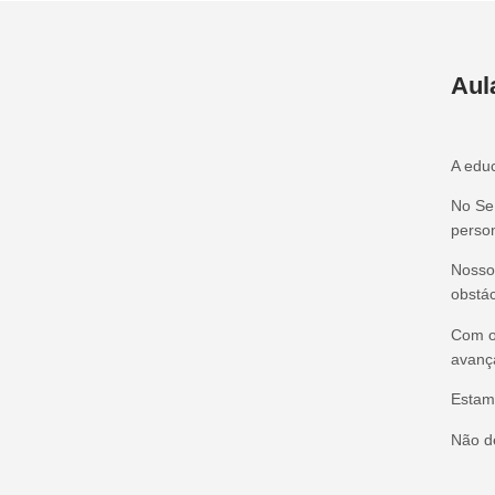
Aula
A educ
No Se
person
Nosso 
obstác
Com o
avanç
Estam
Não d